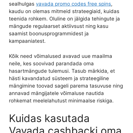
sealhulgas
vavada promo codes free spins
,
kaudu on olemas mitmeid strateegiaid, kuidas
teenida rohkem. Oluline on jälgida tehingute ja
mängude regulaarset aktiivsust ning kasu
saamist boonusprogrammidest ja
kampaaniatest.
Kõik need võimalused avavad uue maailma
neile, kes soovivad parandada oma
hasartmängude tulemusi. Tasub märkida, et
hästi kavandatud süsteem ja strateegiline
mängimine toovad sageli parema tasuvuse ning
annavad mängijatele võimaluse nautida
rohkemat meelelahutust minimaalse riskiga.
Kuidas kasutada
Vavada cashbacki oma