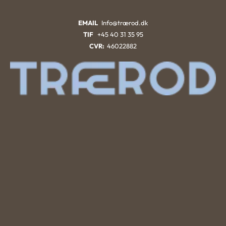
EMAIL
Info@trærod.dk
TIF
+45 40 31 35 95
CVR:
46022882