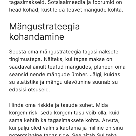
tagasimakseid. Sotsiaalmeedia ja foorumid on
head kohad, kust leida teavet mängude kohta.
Mängustrateegia
kohandamine
Seosta oma mängustrateegia tagasimaksete
tingimustega. Näiteks, kui tagasimakse on
saadaval ainult teatud mängudes, planeeri oma
seansid nende mängude ümber. Jälgi, kuidas
su statistika ja mängu ülevõtmine suunab su
edasisi otsuseid.
Hinda oma riskide ja tasude suhet. Mida
kõrgem risk, seda kõrgem tasu võib olla, kuid
sama kehtib ka tagasimaksete kohta. Arvuta,
kui palju oled valmis kaotama ja milline on sinu
potentsiaalne tagasiside. See aitab Sul teha