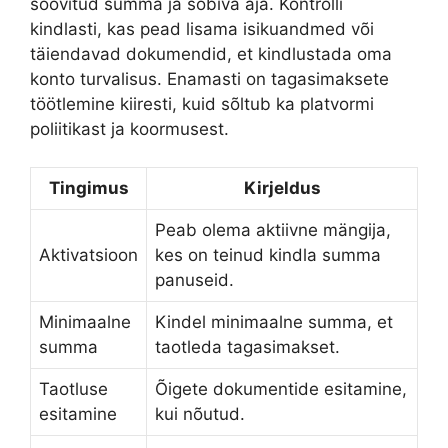
soovitud summa ja sobiva aja. Kontrolli
kindlasti, kas pead lisama isikuandmed või
täiendavad dokumendid, et kindlustada oma
konto turvalisus. Enamasti on tagasimaksete
töötlemine kiiresti, kuid sõltub ka platvormi
poliitikast ja koormusest.
Tingimus
Kirjeldus
Peab olema aktiivne mängija,
Aktivatsioon
kes on teinud kindla summa
panuseid.
Minimaalne
Kindel minimaalne summa, et
summa
taotleda tagasimakset.
Taotluse
Õigete dokumentide esitamine,
esitamine
kui nõutud.