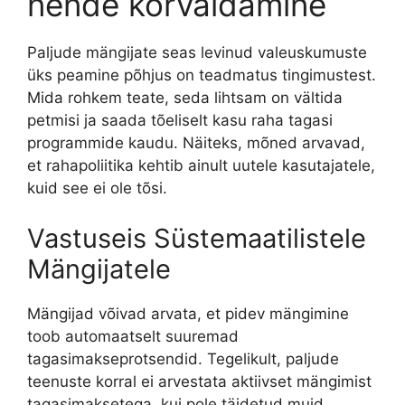
nende kõrvaldamine
Paljude mängijate seas levinud valeuskumuste
üks peamine põhjus on teadmatus tingimustest.
Mida rohkem teate, seda lihtsam on vältida
petmisi ja saada tõeliselt kasu raha tagasi
programmide kaudu. Näiteks, mõned arvavad,
et rahapoliitika kehtib ainult uutele kasutajatele,
kuid see ei ole tõsi.
Vastuseis Süstemaatilistele
Mängijatele
Mängijad võivad arvata, et pidev mängimine
toob automaatselt suuremad
tagasimakseprotsendid. Tegelikult, paljude
teenuste korral ei arvestata aktiivset mängimist
tagasimaksetega, kui pole täidetud muid