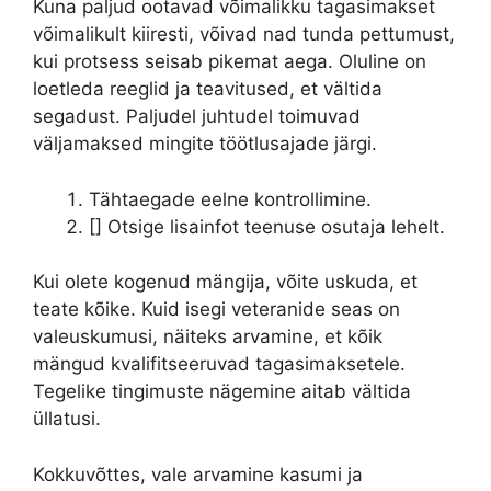
Kuna paljud ootavad võimalikku tagasimakset
võimalikult kiiresti, võivad nad tunda pettumust,
kui protsess seisab pikemat aega. Oluline on
loetleda reeglid ja teavitused, et vältida
segadust. Paljudel juhtudel toimuvad
väljamaksed mingite töötlusajade järgi.
Tähtaegade eelne kontrollimine.
[] Otsige lisainfot teenuse osutaja lehelt.
Kui olete kogenud mängija, võite uskuda, et
teate kõike. Kuid isegi veteranide seas on
valeuskumusi, näiteks arvamine, et kõik
mängud kvalifitseeruvad tagasimaksetele.
Tegelike tingimuste nägemine aitab vältida
üllatusi.
Kokkuvõttes, vale arvamine kasumi ja