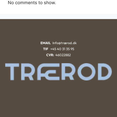
No comments to show.
EMAIL
Info@trærod.dk
TIF
+45 40 31 35 95
CVR:
46022882