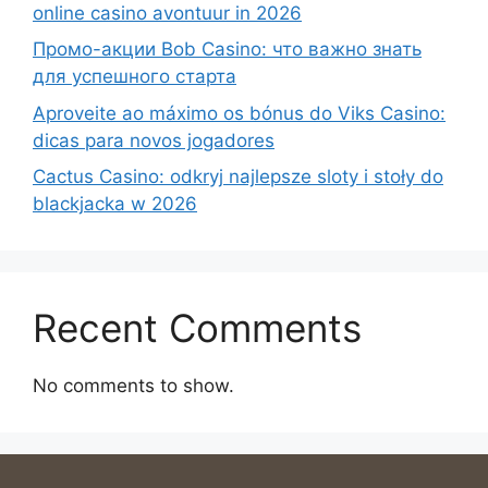
online casino avontuur in 2026
Промо-акции Bob Casino: что важно знать
для успешного старта
Aproveite ao máximo os bónus do Viks Casino:
dicas para novos jogadores
Cactus Casino: odkryj najlepsze sloty i stoły do
blackjacka w 2026
Recent Comments
No comments to show.