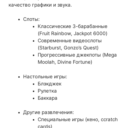
качество графики и звука.
Слоты:
Классические 3-барабанные
(Fruit Rainbow, Jackpot 6000)
Современные видеослоты
(Starburst, Gonzo’s Quest)
Прогрессивные джекпоты (Mega
Moolah, Divine Fortune)
Настольные игры:
Блэкджек
Рулетка
Баккара
Другие развлечения:
Специальные игры (кено, сcratch
cards)