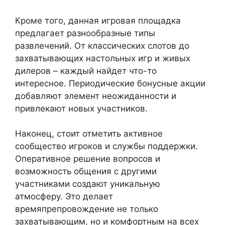
Кроме того, данная игровая площадка
предлагает разнообразные типы
развлечений. От классических слотов до
захватывающих настольных игр и живых
дилеров – каждый найдет что-то
интересное. Периодические бонусные акции
добавляют элемент неожиданности и
привлекают новых участников.
Наконец, стоит отметить активное
сообщество игроков и службы поддержки.
Оперативное решение вопросов и
возможность общения с другими
участниками создают уникальную
атмосферу. Это делает
времяпрепровождение не только
захватывающим, но и комфортным на всех