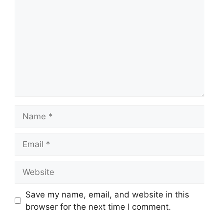
Save my name, email, and website in this
browser for the next time I comment.