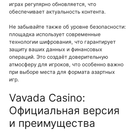
играх регулярно обновляется, что
обеспечивает актуальность контента.
Не забывайте также об уровне безопасности:
площадка использует современные
технологии шифрования, что гарантирует
защиту ваших данных и финансовых
операций. Это создаёт доверительную
атмосферу для игроков, что особенно важно
при выборе места для формата азартных
игр.
Vavada Casino:
Официальная версия
и преимущества