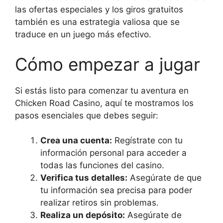
las ofertas especiales y los giros gratuitos
también es una estrategia valiosa que se
traduce en un juego más efectivo.
Cómo empezar a jugar
Si estás listo para comenzar tu aventura en
Chicken Road Casino, aquí te mostramos los
pasos esenciales que debes seguir:
Crea una cuenta:
Regístrate con tu
información personal para acceder a
todas las funciones del casino.
Verifica tus detalles:
Asegúrate de que
tu información sea precisa para poder
realizar retiros sin problemas.
Realiza un depósito:
Asegúrate de