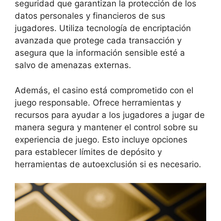
seguridad que garantizan la protección de los
datos personales y financieros de sus
jugadores. Utiliza tecnología de encriptación
avanzada que protege cada transacción y
asegura que la información sensible esté a
salvo de amenazas externas.
Además, el casino está comprometido con el
juego responsable. Ofrece herramientas y
recursos para ayudar a los jugadores a jugar de
manera segura y mantener el control sobre su
experiencia de juego. Esto incluye opciones
para establecer límites de depósito y
herramientas de autoexclusión si es necesario.