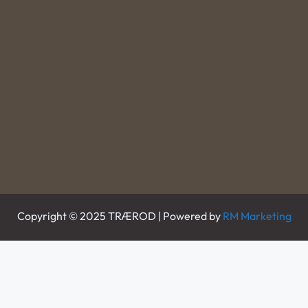
Copyright © 2025 TRÆROD | Powered by
RM Marketing