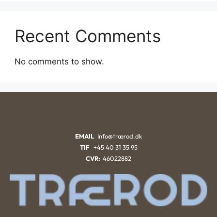
Recent Comments
No comments to show.
EMAIL
Info@trærod.dk
TIF
+45 40 31 35 95
CVR:
46022882