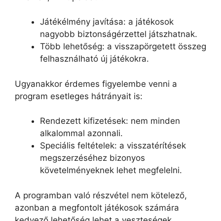
Játékélmény javítása: a játékosok
nagyobb biztonságérzettel játszhatnak.
Több lehetőség: a visszapörgetett összeg
felhasználható új játékokra.
Ugyanakkor érdemes figyelembe venni a
program esetleges hátrányait is:
Rendezett kifizetések: nem minden
alkalommal azonnali.
Speciális feltételek: a visszatérítések
megszerzéséhez bizonyos
követelményeknek lehet megfelelni.
A programban való részvétel nem kötelező,
azonban a megfontolt játékosok számára
kedvező lehetőség lehet a veszteségek