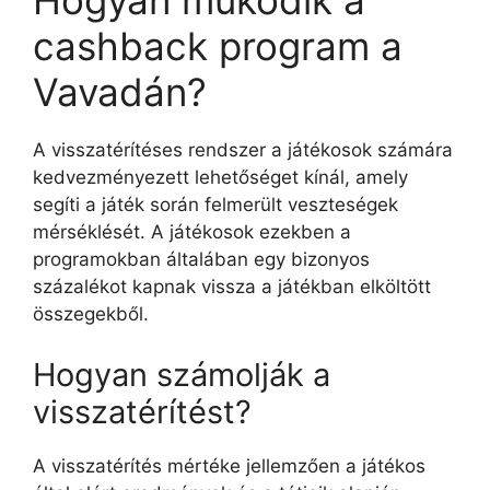
Hogyan működik a
cashback program a
Vavadán?
A visszatérítéses rendszer a játékosok számára
kedvezményezett lehetőséget kínál, amely
segíti a játék során felmerült veszteségek
mérséklését. A játékosok ezekben a
programokban általában egy bizonyos
százalékot kapnak vissza a játékban elköltött
összegekből.
Hogyan számolják a
visszatérítést?
A visszatérítés mértéke jellemzően a játékos