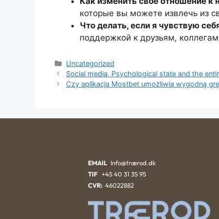
Как изменить свое отношение к 
которые вы можете извлечь из с
Что делать, если я чувствую се
поддержкой к друзьям, коллегам
Uncategorized
Social media, Psychological state and the en
Czy aplikacja Mostbet umożliwia wygodną grę
EMAIL
Info@trærod.dk
TIF
+45 40 31 35 95
CVR:
46022882