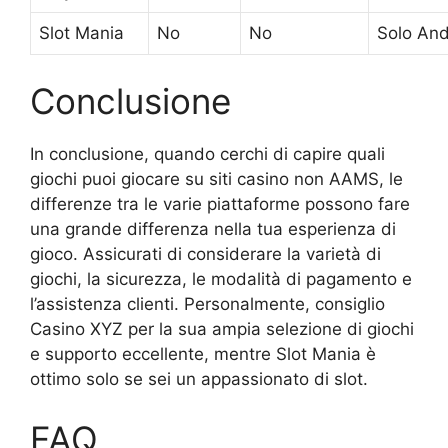
Slot Mania
No
No
Solo And
Conclusione
In conclusione, quando cerchi di capire quali
giochi puoi giocare su siti casino non AAMS, le
differenze tra le varie piattaforme possono fare
una grande differenza nella tua esperienza di
gioco. Assicurati di considerare la varietà di
giochi, la sicurezza, le modalità di pagamento e
l’assistenza clienti. Personalmente, consiglio
Casino XYZ per la sua ampia selezione di giochi
e supporto eccellente, mentre Slot Mania è
ottimo solo se sei un appassionato di slot.
FAQ