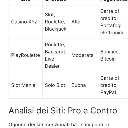
Carte di
Slot,
credito,
Casino XYZ
Roulette,
Alta
Portafogli
Blackjack
elettronici
Roulette,
Baccarat,
Bonifico,
PlayRoulette
Moderata
Live
Bitcoin
Dealer
Carte di
Slot Mania
Solo Slot
Buona
credito,
PayPal
Analisi dei Siti: Pro e Contro
Ognuno dei siti menzionati ha i suoi punti di