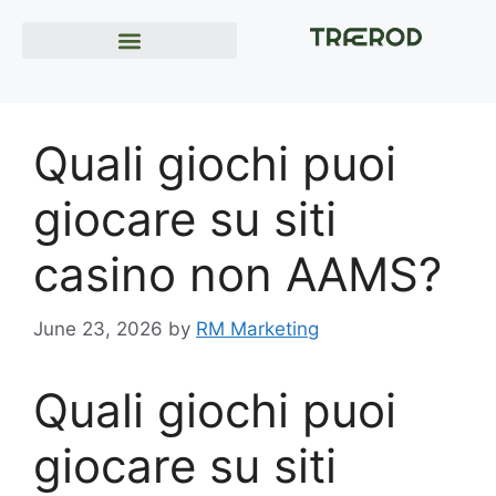
Quali giochi puoi
giocare su siti
casino non AAMS?
June 23, 2026
by
RM Marketing
Quali giochi puoi
giocare su siti