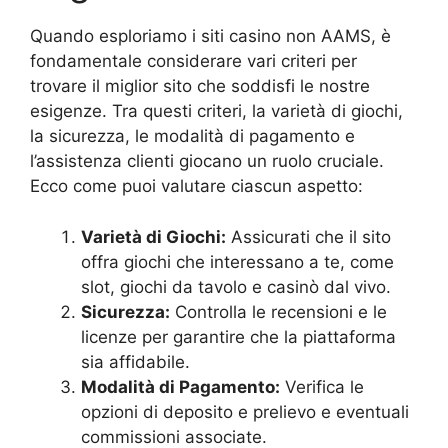
Quando esploriamo i siti casino non AAMS, è
fondamentale considerare vari criteri per
trovare il miglior sito che soddisfi le nostre
esigenze. Tra questi criteri, la varietà di giochi,
la sicurezza, le modalità di pagamento e
l’assistenza clienti giocano un ruolo cruciale.
Ecco come puoi valutare ciascun aspetto:
Varietà di Giochi:
Assicurati che il sito
offra giochi che interessano a te, come
slot, giochi da tavolo e casinò dal vivo.
Sicurezza:
Controlla le recensioni e le
licenze per garantire che la piattaforma
sia affidabile.
Modalità di Pagamento:
Verifica le
opzioni di deposito e prelievo e eventuali
commissioni associate.