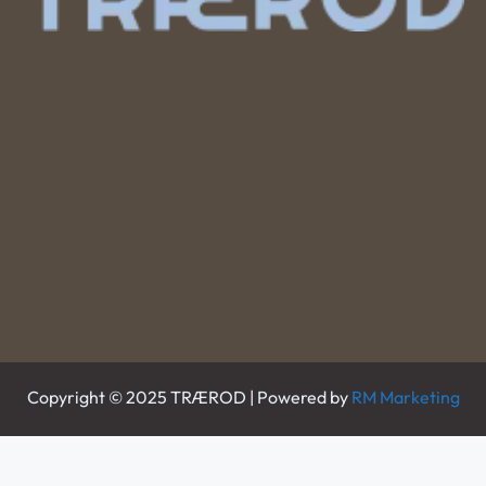
Copyright © 2025 TRÆROD | Powered by
RM Marketing