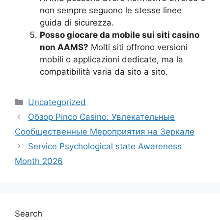
non sempre seguono le stesse linee
guida di sicurezza.
Posso giocare da mobile sui siti casino
non AAMS?
Molti siti offrono versioni
mobili o applicazioni dedicate, ma la
compatibilità varia da sito a sito.
Uncategorized
Обзор Pinco Casino: Увлекательные
Сообщественные Мероприятия на Зеркале
Service Psychological state Awareness
Month 2026
Search