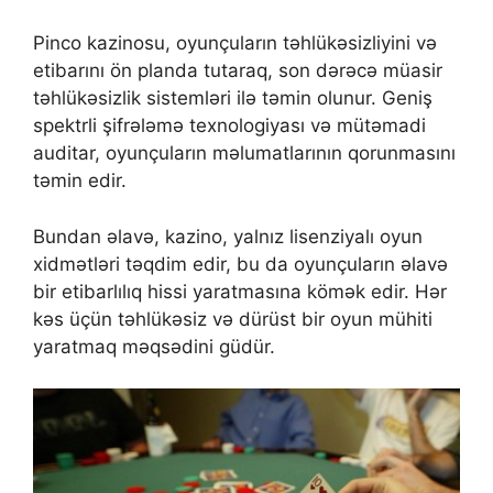
Pinco kazinosu, oyunçuların təhlükəsizliyini və
etibarını ön planda tutaraq, son dərəcə müasir
təhlükəsizlik sistemləri ilə təmin olunur. Geniş
spektrli şifrələmə texnologiyası və mütəmadi
auditar, oyunçuların məlumatlarının qorunmasını
təmin edir.
Bundan əlavə, kazino, yalnız lisenziyalı oyun
xidmətləri təqdim edir, bu da oyunçuların əlavə
bir etibarlılıq hissi yaratmasına kömək edir. Hər
kəs üçün təhlükəsiz və dürüst bir oyun mühiti
yaratmaq məqsədini güdür.