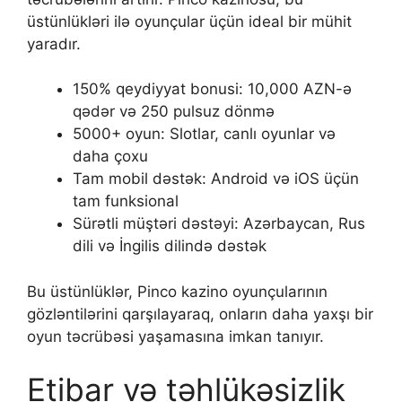
üstünlükləri ilə oyunçular üçün ideal bir mühit
yaradır.
150% qeydiyyat bonusi: 10,000 AZN-ə
qədər və 250 pulsuz dönmə
5000+ oyun: Slotlar, canlı oyunlar və
daha çoxu
Tam mobil dəstək: Android və iOS üçün
tam funksional
Sürətli müştəri dəstəyi: Azərbaycan, Rus
dili və İngilis dilində dəstək
Bu üstünlüklər, Pinco kazino oyunçularının
gözləntilərini qarşılayaraq, onların daha yaxşı bir
oyun təcrübəsi yaşamasına imkan tanıyır.
Etibar və təhlükəsizlik