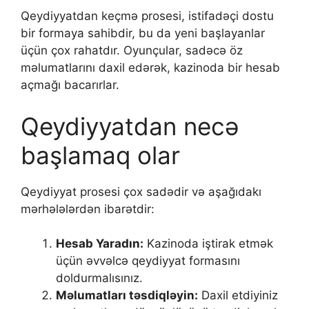
Qeydiyyatdan keçmə prosesi, istifadəçi dostu
bir formaya sahibdir, bu da yeni başlayanlar
üçün çox rahatdır. Oyunçular, sadəcə öz
məlumatlarını daxil edərək, kazinoda bir hesab
açmağı bacarırlar.
Qeydiyyatdan necə
başlamaq olar
Qeydiyyat prosesi çox sadədir və aşağıdakı
mərhələlərdən ibarətdir:
Hesab Yaradın:
Kazinoda iştirak etmək
üçün əvvəlcə qeydiyyat formasını
doldurmalısınız.
Məlumatları təsdiqləyin:
Daxil etdiyiniz