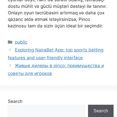
dostu mühit və güclü müştəri dəstəyi ilə tanınır.
Onlayn oyun təcrübəsini artırmaq və daha çox
qazanc əldə etmək istəyirsinizsə, Pinco
kazinosu tam da sizin üçün ideal bir seçimdir.
public
Exploring NairaBet App: top sports betting
features and user-friendly interface
Живые дилеры в pinco: преимущества и
советы для игроков
Search
Search