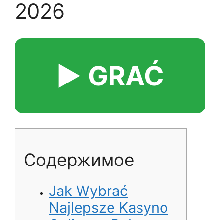
2026
▶️ GRAĆ
Содержимое
Jak Wybrać
Najlepsze Kasyno