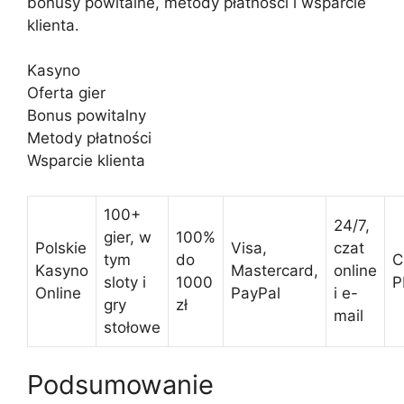
bonusy powitalne, metody płatności i wsparcie
klienta.
Kasyno
Oferta gier
Bonus powitalny
Metody płatności
Wsparcie klienta
100+
24/7,
gier, w
100%
Polskie
Visa,
czat
tym
do
C
Kasyno
Mastercard,
online
sloty i
1000
P
Online
PayPal
i e-
gry
zł
mail
stołowe
Podsumowanie