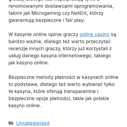
renomowanymi dostawcami oprogramowania,
takimi jak Microgaming czy NetEnt, którzy
gwarantują bezpieczne i fair play.
W kasynie online opinie graczy
online casino
są
bardzo ważne, dlatego też warto przeczytać
recenzje innych graczy, którzy już korzystali z
usług danego kasyna internetowego, takiego
jak kasyno online.
Bezpieczne metody płatności w kasynach online
to podstawa, dlatego też warto wybierać tylko
te kasyna, które oferują transparentne i
bezpieczne opcje płatności, takie jak polskie
kasyno online.
Uncategorized