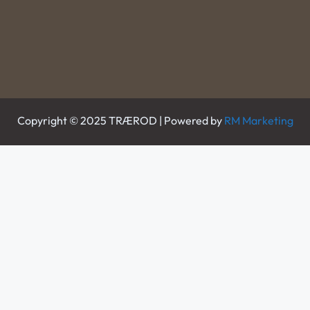
Copyright © 2025 TRÆROD | Powered by
RM Marketing