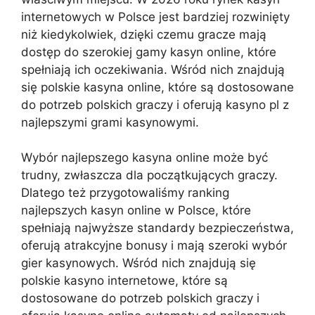
internetowych w Polsce jest bardziej rozwinięty
niż kiedykolwiek, dzięki czemu gracze mają
dostęp do szerokiej gamy kasyn online, które
spełniają ich oczekiwania. Wśród nich znajdują
się polskie kasyna online, które są dostosowane
do potrzeb polskich graczy i oferują kasyno pl z
najlepszymi grami kasynowymi.
Wybór najlepszego kasyna online może być
trudny, zwłaszcza dla początkujących graczy.
Dlatego też przygotowaliśmy ranking
najlepszych kasyn online w Polsce, które
spełniają najwyższe standardy bezpieczeństwa,
oferują atrakcyjne bonusy i mają szeroki wybór
gier kasynowych. Wśród nich znajdują się
polskie kasyno internetowe, które są
dostosowane do potrzeb polskich graczy i