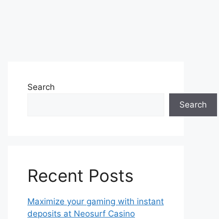
Search
Search
Recent Posts
Maximize your gaming with instant
deposits at Neosurf Casino