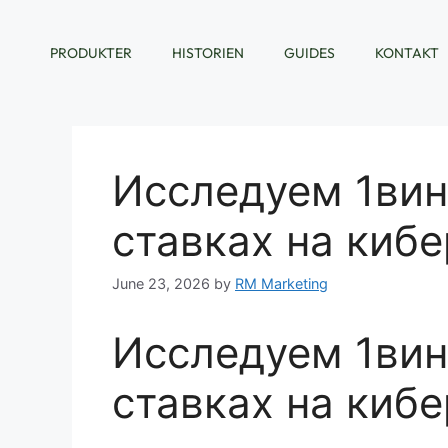
PRODUKTER
HISTORIEN
GUIDES
KONTAKT
Исследуем 1вин:
ставках на киб
June 23, 2026
by
RM Marketing
Исследуем 1вин:
ставках на киб