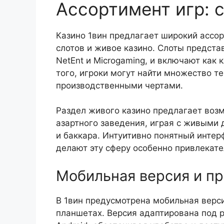
Ассортимент игр: 
Казино 1вин предлагает широкий ассо
слотов и живое казино. Слоты предст
NetEnt и Microgaming, и включают как 
того, игроки могут найти множество т
производственными чертами.
Раздел живого казино предлагает воз
азартного заведения, играя с живыми 
и баккара. Интуитивно понятный интер
делают эту сферу особенно привлекате
Мобильная версия и п
В 1вин предусмотрена мобильная верси
планшетах. Версия адаптирована под 