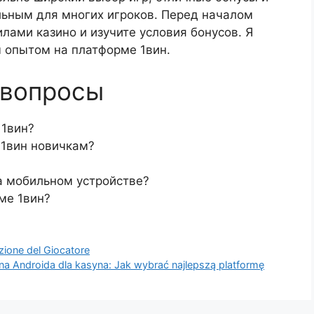
ьным для многих игроков. Перед началом
лами казино и изучите условия бонусов. Я
м опытом на платформе 1вин.
 вопросы
 1вин?
 1вин новичкам?
на мобильном устройстве?
ме 1вин?
ione del Giocatore
na Androida dla kasyna: Jak wybrać najlepszą platformę